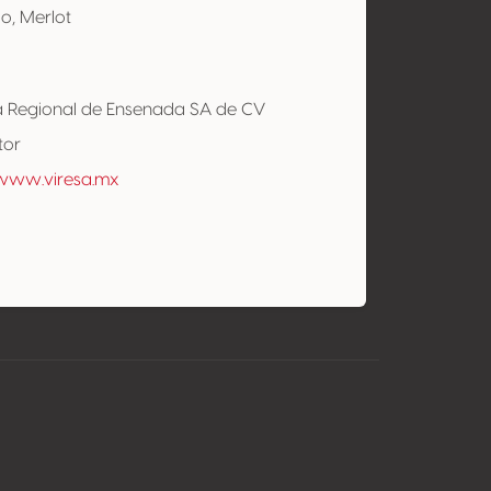
o, Merlot
la Regional de Ensenada SA de CV
tor
/www.viresa.mx