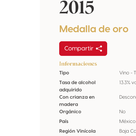
2015
Medalla de oro
Compartir
Informaciones
Tipo
Vino - 
Tasa de alcohol
13.3% v
adquirido
Con crianza en
Descon
madera
Orgánico
No
País
México
Región Vinícola
Baja Ca