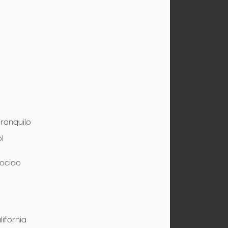
Tranquilo
ol
ocido
lifornia