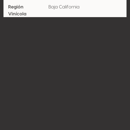
Región
Baja California
Vinícola
Denominación
Valle de guadalupe
de origen
Variedades
Cabernet-sauvignon 80%,
Nebbiolo 10%, Tempranillo 10%
Contacto
Nombre
Hoteles y Viñedos del Valle de
Guadalupe
Tipo
Productor
Website
http://www.vinoselcielo.com