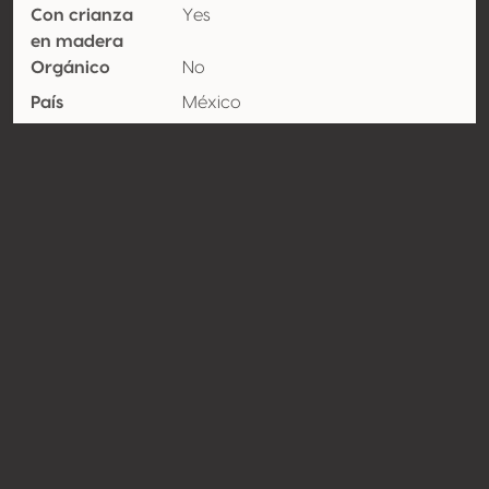
Con crianza
Yes
en madera
Orgánico
No
País
México
Región
Coahuila
Vinícola
Variedades
Cabernet-sauvignon 55%, Syrah /
Shiraz 45%
Contacto
Nombre
Alkurum
Tipo
Productor
Website
http://www.haciendaflorida.com.
mx