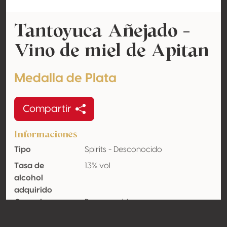
Tantoyuca Añejado -
Vino de miel de Apitan
Medalla de Plata
Compartir
Informaciones
Tipo
Spirits - Desconocido
Tasa de
13% vol
alcohol
adquirido
Con crianza
Desconocido
en madera
Orgánico
No