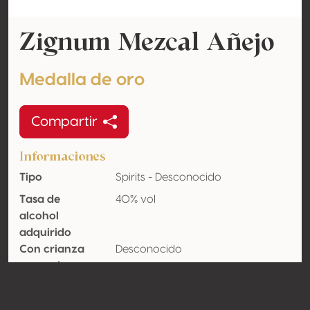
Zignum Mezcal Añejo
Medalla de oro
Compartir
Informaciones
Tipo
Spirits - Desconocido
Tasa de
40% vol
alcohol
adquirido
Con crianza
Desconocido
en madera
Orgánico
No
País
México