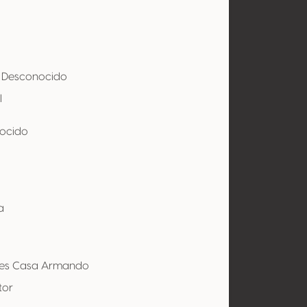
 - Desconocido
l
ocido
a
es Casa Armando
tor