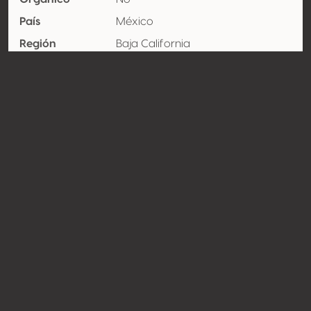
País
México
Región
Baja California
Vinícola
Denominación
Valle de guadalupe
de origen
Variedades
Malbec 100%
Contacto
Nombre
Hoteles y Viñedos del Valle de
Guadalupe
Tipo
Productor
Website
http://www.vinoselcielo.com