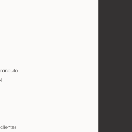
a
Tranquilo
l
alientes