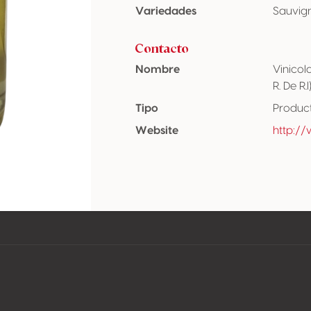
Variedades
Sauvig
Contacto
Nombre
Vinicol
R. De R.l
Tipo
Produc
Website
http:/