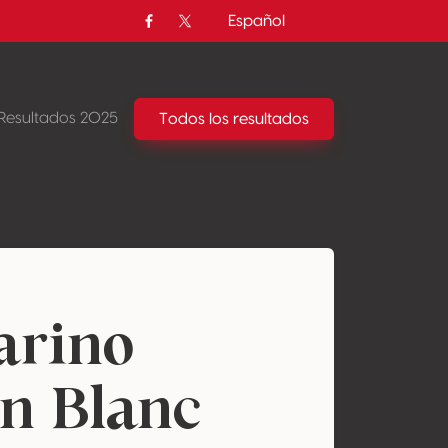
Español
Facebook
Twitter / X
Resultados 2025
Todos los resultados
arino
n Blanc