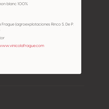
non blanc 100%
a Frague (agroexplotaciones Rinco S. De P.
)
tor
/www.vinicolafrague.com