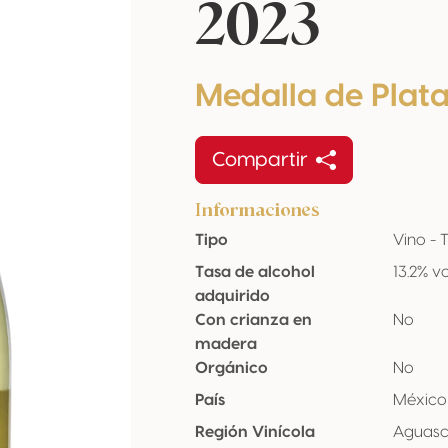
2023
Medalla de Plat
Compartir
Informaciones
Tipo
Vino - 
Tasa de alcohol
13.2% vo
adquirido
Con crianza en
No
madera
Orgánico
No
País
México
Región Vinícola
Aguasc