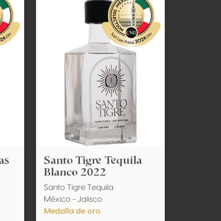
as
Santo Tigre Tequila
Blanco 2022
Santo Tigre Tequila
México - Jalisco
Medalla de oro