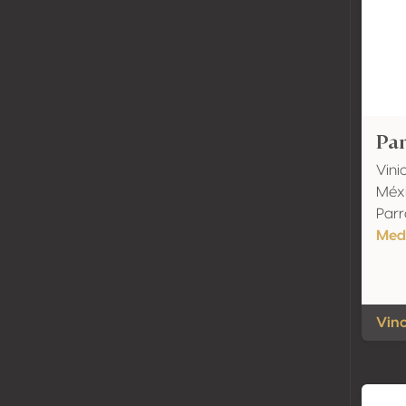
Pa
Vini
Méxi
Parr
Meda
Vino