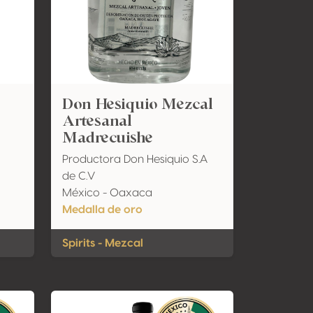
Don Hesiquio Mezcal
Artesanal
Madrecuishe
Productora Don Hesiquio S.A
de C.V
México - Oaxaca
Medalla de oro
Spirits - Mezcal