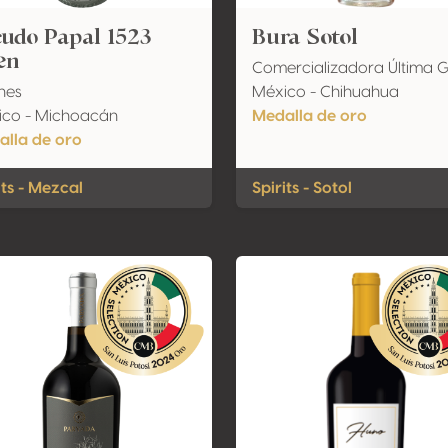
udo Papal 1523
Bura Sotol
en
Comercializadora Última 
ines
México - Chihuahua
ico - Michoacán
Medalla de oro
lla de oro
its - Mezcal
Spirits - Sotol