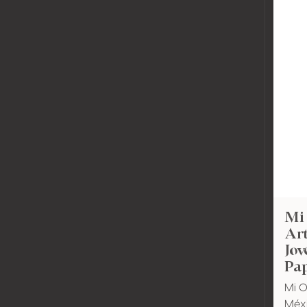
Mi
Ar
Jov
Pap
Mi 
Méxi