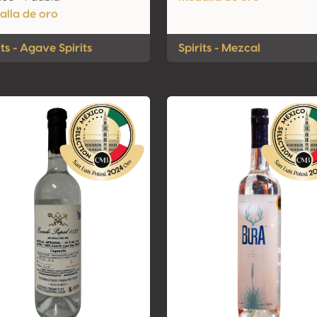
lla de oro
its - Agave Spirits
Spirits - Mezcal