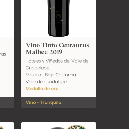
Vino Tinto Centaurus
Malbec 2019
ras
Hoteles y Viñedos del Valle de
Guadalupe
México - Baja California
Valle de guadalupe
Medalla de oro
Vino - Tranquilo