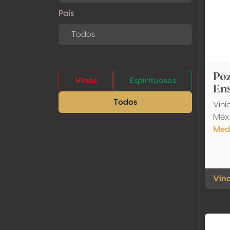
País
Po
Vinos
Espirituosos
En
Todos
Viní
Méxi
Meda
Vino