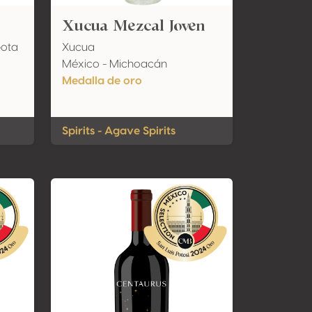
Xucua Mezcal Joven
Gota
Xucua
México - Michoacán
Medalla de oro
Spirits - Agave Spirits