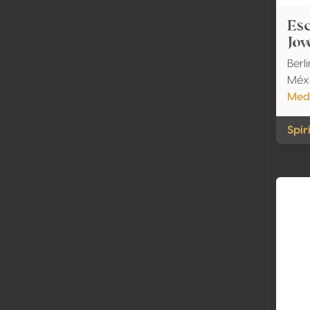
Esc
Jov
Berl
Méx
Meda
Spir