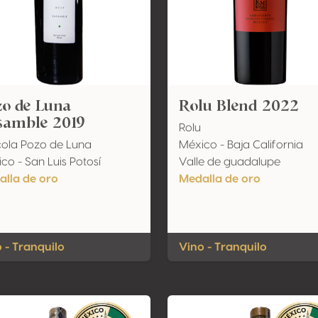
zo de Luna
Rolu Blend 2022
samble 2019
Rolu
cola Pozo de Luna
México - Baja California
co - San Luis Potosí
Valle de guadalupe
lla de oro
Medalla de oro
 - Tranquilo
Vino - Tranquilo