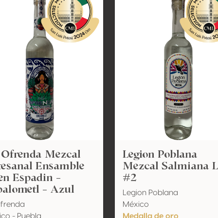
 Ofrenda Mezcal
Legion Poblana
tesanal Ensamble
Mezcal Salmiana L
en Espadin -
#2
alometl - Azul
Legion Poblana
Ofrenda
México
co - Puebla
Medalla de oro