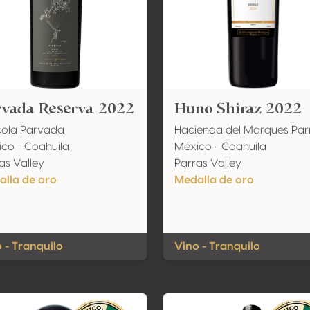
rvada Reserva 2022
Huno Shiraz 2022
cola Parvada
Hacienda del Marques Par
co - Coahuila
México - Coahuila
as Valley
Parras Valley
lla de oro
Medalla de oro
 - Tranquilo
Vino - Tranquilo