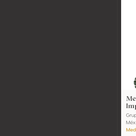
Me
Imp
Grup
Méxi
Meda